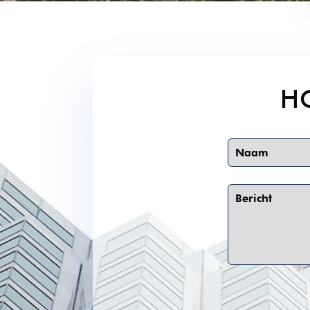
H
Leave
this
field
blank